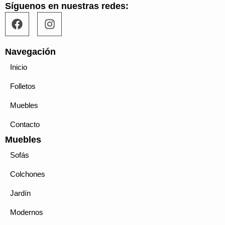
Síguenos en nuestras redes:
F
I
a
n
c
s
e
t
Navegación
b
a
Inicio
o
g
o
r
Folletos
k
a
m
Muebles
Contacto
Muebles
Sofás
Colchones
Jardín
Modernos