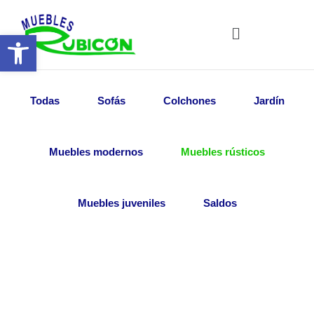
Ir
al
Abrir barra de herramientas
contenido
Todas
Sofás
Colchones
Jardín
Muebles modernos
Muebles rústicos
Muebles juveniles
Saldos